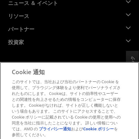
AMD について
ニュース ＆ イベント
役員
ニュースルーム
リソース
企業責任
イベント
キャリア
デベロッパー セントラル
パートナー
メディア ライブラリ
お問い合わせ
ブログ
AMD パートナー ハブ
投資家
ケース スタディ
正規販売代理店
ウェビナー
投資家向け情報
AMD ユニバーシティ プログラム
フィードバック
リソースを探す
財務情報
取締役会
Cookie 通知
利用規約
ガバナンス報告書
プライバシー
このサイトでは、当社および当社のパートナーの Cookie を
SEC 提出書類
商標
使用して、ブラウジング体験をより便利でパーソナライズさ
れたものにします。 Cookieは、サイトの効率性やユーザー
サプライ チェーンの透明性
との関連性を向上させるための情報をコンピューターに保存
公正でオープンな競争
します。 Cookieがなければ、サイトが正しく機能しないと
英国税務戦略
いう場合もあります。 このサイトにアクセスすることで、
Cookie ポリシー
Cookie ポリシーに記載されている Cookie の使用と使用への
同意を当社に指示したことになります。 詳しい情報につい
Cookie の設定
ては、AMD の
プライバシー通知
および
Cookie ポリシー
を
参照してください。