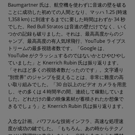
Baumgartner 氏は、航空機を使わずに音速の壁を破る
ことに成功した初めての人間となり、マッハ 1.25 (時速
1,358 km) に到達するまでに要した時間はわずか 34 秒
でした。Red Bull Stratos は音速の壁だけでなく、いく
つかの記録も破りました。それは、最高高度からのジ
ャンプ、最高高度の有人気球飛行、YouTube ライブス
トリームの最多視聴者数です。「Google は、
YouTube がクラッシュするのではないかとひやひやし
ていました」と Knerrich Rubin 氏は振り返ります。
「それほど多くの視聴者数だったのです」。文字通り
"別世界" のジャンプを捉えることは、非常に難度の高
い取り組みでした。「30 台以上のビデオ カメラを用意
し、その多くは 4 時間半の間、連続して稼動していま
した。どれだけの量の映像素材が蓄積されたか想像で
きるでしょう」と Knerrich Rubin 氏は振り返ります。
入念な計画、パワフルな技術インフラ、高速な処理速
度が成功の鍵でした。「もちろん、あの時からテクノ