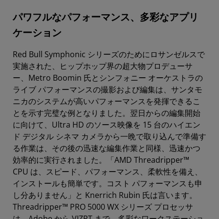
パワフルなパフォーマンス、多彩なアプリ
ケーション
Red Bull Symphonic シリーズのためにロサンゼルスで
実施された、ヒップホップ界の超大物プロデューサ
ー、Metro Boomin 氏とシンフォニー オーケストラの
ライブ パフォーマンスの撮影および編集は、サンタモ
ニカのシステムが高いパフォーマンスを発揮できるこ
とを示す完璧な例となりました。翌日からの編集開始
に向けて、Ultra HD のソース映像を 15 台のハイエン
ド デジタル シネマ カメラから一晩で取り込んで準備す
る作業は、その後の迅速な編集作業と同様、迅速かつ
効率的に実行されました。「AMD Threadripper™
CPU は、スピード、パフォーマンス、柔軟性を備え、
インストールも簡単です。コスト パフォーマンスも申
し分ありません」と Knerrich Rubin 氏は言います。
Threadripper™ PRO 5000 WX シリーズ プロセッサ
は、Adobe から VIZRT まで、多彩なワークステーショ