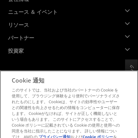
AMD について
ニュース ＆ イベント
役員
ニュースルーム
リソース
企業責任
イベント
キャリア
デベロッパー セントラル
パートナー
メディア ライブラリ
お問い合わせ
ブログ
AMD パートナー ハブ
投資家
ケース スタディ
正規販売代理店
ウェビナー
投資家向け情報
AMD ユニバーシティ プログラム
リソースを探す
フィードバック
財務情報
取締役会
Cookie 通知
利用規約
ガバナンス報告書
プライバシー
このサイトでは、当社および当社のパートナーの Cookie を
SEC 提出書類
商標
使用して、ブラウジング体験をより便利でパーソナライズさ
れたものにします。 Cookieは、サイトの効率性やユーザー
サプライ チェーンの透明性
との関連性を向上させるための情報をコンピューターに保存
公正でオープンな競争
します。 Cookieがなければ、サイトが正しく機能しないと
英国税務戦略
いう場合もあります。 このサイトにアクセスすることで、
Cookie ポリシー
Cookie ポリシーに記載されている Cookie の使用と使用への
同意を当社に指示したことになります。 詳しい情報につい
Cookie の設定
ては、AMD の
プライバシー通知
および
Cookie ポリシー
を