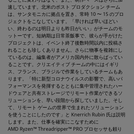
速しています。北米のポスト プロダクション チーム
は、サンタモニカに拠点を置き、常時 10 〜 15 のプロ
ジェクトをこなしています。「早ければ早いほどい
い、終わるのは明日よりも昨日がいい」がチームのモ
ットーです。短納期は日常茶飯事で、彼らが手がけた
プロジェクトは、イベント終了後数時間以内に投稿さ
れることも珍しくありません。さらに物事を複雑にし
ているのは、編集者がアメリカ国内外に散らばってい
ることです。クリエイティブ チームの中にはイギリ
ス、フランス、ブラジルで作業をしているチームもあ
ります。「特に新型コロナウイルスの影響で、高いパ
フォーマンスを発揮するとともに集中管理されたハー
ドウェアと共有ストレージでリモート作業ができるソ
リューションを、早い段階から探していました。そし
て、リモート ゲームの世界で生まれたソリューション
を使うことにしたのです」と Knerrich Rubin 氏は説明
します。また、仕事を確実にこなすために
AMD Ryzen™ Threadripper™ PRO プロセッサも頼り