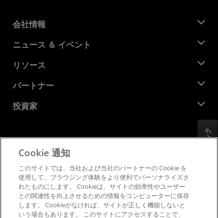
会社情報
AMD について
ニュース ＆ イベント
役員
ニュースルーム
リソース
企業責任
イベント
キャリア
デベロッパー セントラル
パートナー
メディア ライブラリ
お問い合わせ
ブログ
AMD パートナー ハブ
投資家
ケース スタディ
正規販売代理店
ウェビナー
投資家向け情報
AMD ユニバーシティ プログラム
フィードバック
リソースを探す
財務情報
取締役会
Cookie 通知
利用規約
ガバナンス報告書
プライバシー
このサイトでは、当社および当社のパートナーの Cookie を
SEC 提出書類
商標
使用して、ブラウジング体験をより便利でパーソナライズさ
れたものにします。 Cookieは、サイトの効率性やユーザー
サプライ チェーンの透明性
との関連性を向上させるための情報をコンピューターに保存
公正でオープンな競争
します。 Cookieがなければ、サイトが正しく機能しないと
英国税務戦略
いう場合もあります。 このサイトにアクセスすることで、