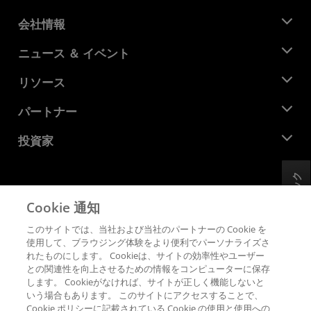
会社情報
AMD について
ニュース ＆ イベント
役員
ニュースルーム
リソース
企業責任
イベント
キャリア
デベロッパー セントラル
パートナー
メディア ライブラリ
お問い合わせ
ブログ
AMD パートナー ハブ
投資家
ケース スタディ
正規販売代理店
ウェビナー
投資家向け情報
AMD ユニバーシティ プログラム
フィードバック
リソースを探す
財務情報
取締役会
Cookie 通知
利用規約
ガバナンス報告書
プライバシー
このサイトでは、当社および当社のパートナーの Cookie を
SEC 提出書類
商標
使用して、ブラウジング体験をより便利でパーソナライズさ
れたものにします。 Cookieは、サイトの効率性やユーザー
サプライ チェーンの透明性
との関連性を向上させるための情報をコンピューターに保存
公正でオープンな競争
します。 Cookieがなければ、サイトが正しく機能しないと
英国税務戦略
いう場合もあります。 このサイトにアクセスすることで、
Cookie ポリシー
Cookie ポリシーに記載されている Cookie の使用と使用への