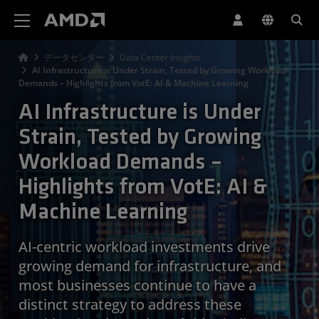
AMD ウェブサイト アクセシビリティ ステートメント
データセンター
Data Center Insights
AI Infrastructure is Under Strain, Tested by Growing Workload
Demands – Highlights from VotE: AI & Machine Learning
AI Infrastructure is Under
Strain, Tested by Growing
Workload Demands –
Highlights from VotE: AI &
Machine Learning
AI-centric workload investments drive
growing demand for infrastructure, and
most businesses continue to have a
distinct strategy to address these