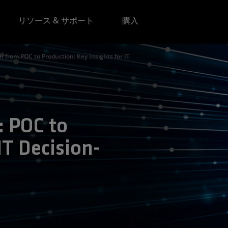
リソース & サポート
購入
n from POC to Production: Key Insights for IT
: POC to
IT Decision-