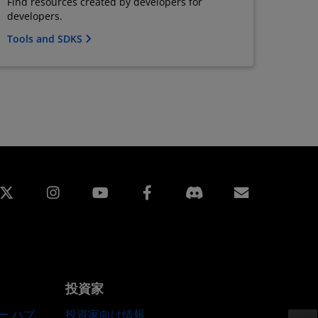
Find resources created by developers for
developers.
Tools and SDKS
edin
Instagram
Facebook
購読
投資家
ー ハブ
投資家向け情報