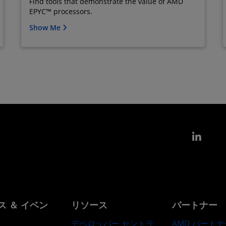
Find tools that demonstrate the value of AMD
EPYC™ processors.
Show Me
Link
ス ＆ イベン
リソース
パートナー
デベロッパー セントラ
AMD パートナ