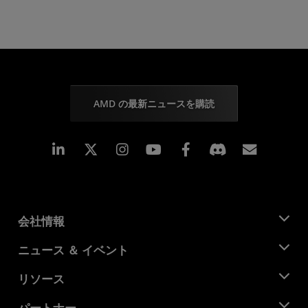
AMD の最新ニュースを購読
Linkedin
Instagram
Facebook
購読
会社情報
AMD について
ニュース ＆ イベント
役員
ニュースルーム
リソース
企業責任
イベント
キャリア
デベロッパー セントラル
パートナー