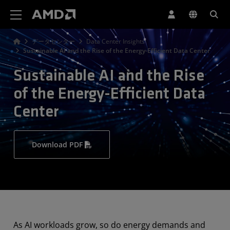
AMD ウェブサイト アクセシビリティ ステートメント
データセンター
Data Center Insights
Sustainable AI and the Rise of the Energy-Efficient Data Center
Sustainable AI and the Rise
of the Energy-Efficient Data
Center
Download PDF
As AI workloads grow, so do energy demands and