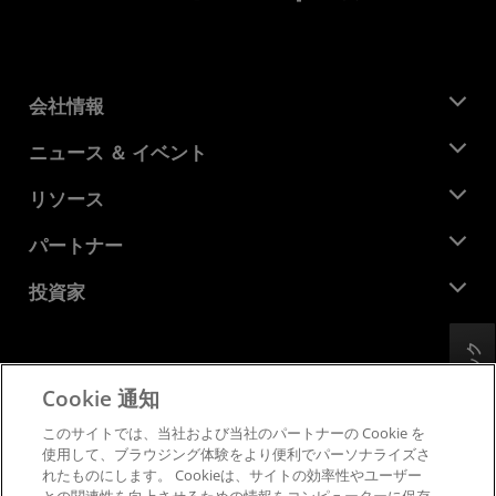
会社情報
AMD について
ニュース ＆ イベント
役員
ニュースルーム
リソース
企業責任
イベント
キャリア
デベロッパー セントラル
パートナー
メディア ライブラリ
お問い合わせ
ブログ
AMD パートナー ハブ
投資家
ケース スタディ
正規販売代理店
ウェビナー
投資家向け情報
AMD ユニバーシティ プログラム
フィードバック
リソースを探す
財務情報
取締役会
Cookie 通知
利用規約
ガバナンス報告書
プライバシー
このサイトでは、当社および当社のパートナーの Cookie を
SEC 提出書類
商標
使用して、ブラウジング体験をより便利でパーソナライズさ
れたものにします。 Cookieは、サイトの効率性やユーザー
サプライ チェーンの透明性