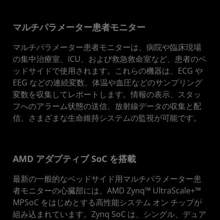
設計を開始
資料
マルチパラメーター患者モニター
お問い合わせ
マルチパラメーター患者モニターは、病院や臨床現場
の集中治療室、ICU、および救急救命室など、患者のベ
ッドサイドで使用されます。これらの機器は、ECG や
EEG などの連続変数、体温や血圧などのサンプリング
変数を収集してレポートします。情報の表示、スタッ
フへのアラーム状態の送信、放射線データの収集と配
信、さまざまな生命維持システムの監視が可能です。
AMD アダプティブ SoC を搭載
最新の一般的なベッドサイド用マルチパラメーター患
者モニターの心臓部には、AMD Zynq™ UltraScale+™
MPSoC をはじめとする高性能システム オン チップが
組み込まれています。Zynq SoC は、シングル、デュア