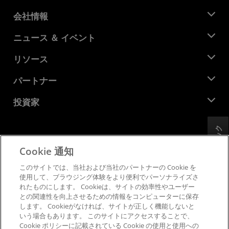
会社情報
AMD について
ニュース ＆ イベント
役員
ニュースルーム
リソース
企業責任
イベント
キャリア
デベロッパー セントラル
パートナー
メディア ライブラリ
お問い合わせ
ブログ
AMD パートナー ハブ
投資家
ケース スタディ
正規販売代理店
ウェビナー
投資家向け情報
AMD ユニバーシティ プログラム
フィードバック
リソースを探す
財務情報
取締役会
Cookie 通知
利用規約
ガバナンス報告書
プライバシー
このサイトでは、当社および当社のパートナーの Cookie を
SEC 提出書類
商標
使用して、ブラウジング体験をより便利でパーソナライズさ
れたものにします。 Cookieは、サイトの効率性やユーザー
サプライ チェーンの透明性
との関連性を向上させるための情報をコンピューターに保存
公正でオープンな競争
します。 Cookieがなければ、サイトが正しく機能しないと
英国税務戦略
いう場合もあります。 このサイトにアクセスすることで、
Cookie ポリシー
Cookie ポリシーに記載されている Cookie の使用と使用への