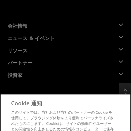
会社情報
AMD について
ニュース ＆ イベント
役員
ニュースルーム
リソース
企業責任
イベント
キャリア
デベロッパー セントラル
パートナー
メディア ライブラリ
お問い合わせ
ブログ
AMD パートナー ハブ
投資家
ケース スタディ
正規販売代理店
ウェビナー
投資家向け情報
AMD ユニバーシティ プログラム
フィードバック
リソースを探す
財務情報
取締役会
Cookie 通知
利用規約
ガバナンス報告書
プライバシー
このサイトでは、当社および当社のパートナーの Cookie を
SEC 提出書類
商標
使用して、ブラウジング体験をより便利でパーソナライズさ
れたものにします。 Cookieは、サイトの効率性やユーザー
サプライ チェーンの透明性
との関連性を向上させるための情報をコンピューターに保存
公正でオープンな競争