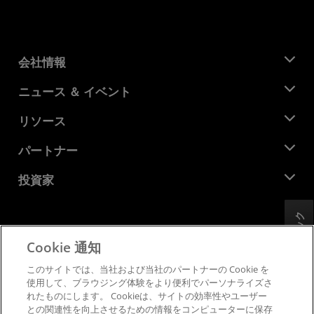
会社情報
AMD について
ニュース ＆ イベント
役員
ニュースルーム
リソース
企業責任
イベント
キャリア
デベロッパー セントラル
パートナー
メディア ライブラリ
お問い合わせ
ブログ
AMD パートナー ハブ
投資家
ケース スタディ
正規販売代理店
ウェビナー
投資家向け情報
AMD ユニバーシティ プログラム
フィードバック
リソースを探す
財務情報
取締役会
Cookie 通知
利用規約
ガバナンス報告書
プライバシー
このサイトでは、当社および当社のパートナーの Cookie を
SEC 提出書類
商標
使用して、ブラウジング体験をより便利でパーソナライズさ
れたものにします。 Cookieは、サイトの効率性やユーザー
サプライ チェーンの透明性
との関連性を向上させるための情報をコンピューターに保存
公正でオープンな競争