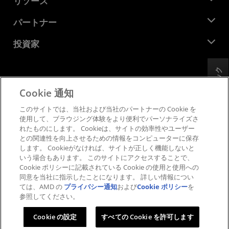
リソース
企業責任
イベント
キャリア
デベロッパー セントラル
パートナー
メディア ライブラリ
お問い合わせ
ブログ
AMD パートナー ハブ
投資家
ケース スタディ
正規販売代理店
ウェビナー
投資家向け情報
AMD ユニバーシティ プログラム
フィードバック
リソースを探す
財務情報
取締役会
Cookie 通知
利用規約
ガバナンス報告書
プライバシー
このサイトでは、当社および当社のパートナーの Cookie を
SEC 提出書類
商標
使用して、ブラウジング体験をより便利でパーソナライズさ
れたものにします。 Cookieは、サイトの効率性やユーザー
サプライ チェーンの透明性
との関連性を向上させるための情報をコンピューターに保存
公正でオープンな競争
します。 Cookieがなければ、サイトが正しく機能しないと
英国税務戦略
いう場合もあります。 このサイトにアクセスすることで、
Cookie ポリシー
Cookie ポリシーに記載されている Cookie の使用と使用への
同意を当社に指示したことになります。 詳しい情報につい
Cookie の設定
ては、AMD の
プライバシー通知
および
Cookie ポリシー
を
参照してください。
© 2026 Advanced Micro Devices, Inc.
Cookie の設定
すべての Cookie を許可します