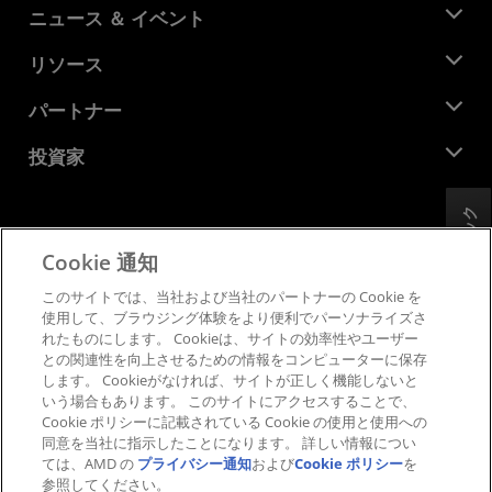
AMD について
ニュース ＆ イベント
役員
ニュースルーム
リソース
企業責任
イベント
キャリア
デベロッパー セントラル
パートナー
メディア ライブラリ
お問い合わせ
ブログ
AMD パートナー ハブ
投資家
ケース スタディ
正規販売代理店
ウェビナー
投資家向け情報
AMD ユニバーシティ プログラム
フィードバック
リソースを探す
財務情報
取締役会
Cookie 通知
利用規約
ガバナンス報告書
プライバシー
このサイトでは、当社および当社のパートナーの Cookie を
SEC 提出書類
商標
使用して、ブラウジング体験をより便利でパーソナライズさ
れたものにします。 Cookieは、サイトの効率性やユーザー
サプライ チェーンの透明性
との関連性を向上させるための情報をコンピューターに保存
公正でオープンな競争
します。 Cookieがなければ、サイトが正しく機能しないと
英国税務戦略
いう場合もあります。 このサイトにアクセスすることで、
Cookie ポリシー
Cookie ポリシーに記載されている Cookie の使用と使用への
同意を当社に指示したことになります。 詳しい情報につい
Cookie の設定
ては、AMD の
プライバシー通知
および
Cookie ポリシー
を
参照してください。