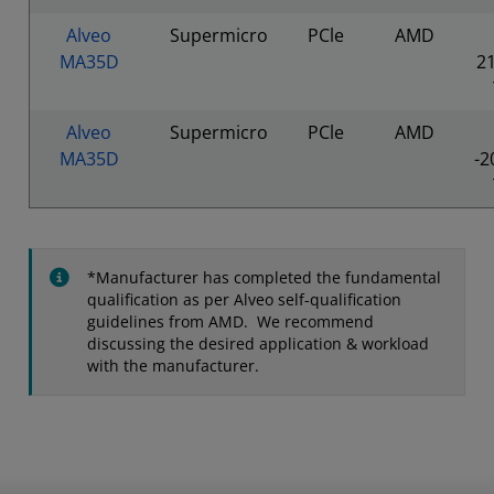
Alveo
Supermicro
PCle
AMD
MA35D
2
Alveo
Supermicro
PCle
AMD
MA35D
-2
*Manufacturer has completed the fundamental
qualification as per Alveo self-qualification
guidelines from AMD. We recommend
discussing the desired application & workload
with the manufacturer.