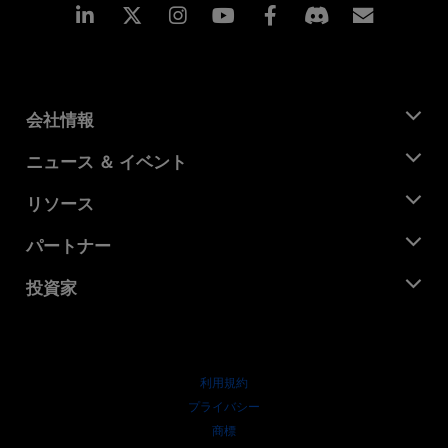
Linkedin
Instagram
Facebook
購読
会社情報
AMD について
ニュース ＆ イベント
役員
ニュースルーム
リソース
企業責任
イベント
キャリア
デベロッパー セントラル
パートナー
メディア ライブラリ
お問い合わせ
ブログ
AMD パートナー ハブ
投資家
ケース スタディ
正規販売代理店
ウェビナー
投資家向け情報
AMD ユニバーシティ プログラム
リソースを探す
財務情報
取締役会
利用規約
ガバナンス報告書
プライバシー
SEC 提出書類
商標