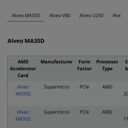
Alveo MA35D
Alveo V80
Alveo U250
Alveo 
Alveo MA35D
AMD
Manufacturer
Form
Processor
S
Accelerator
Factor
Type
M
Card
Alveo
Supermicro
PCle
AMD
MA35D
2
Alveo
Supermicro
PCle
AMD
MA35D
1