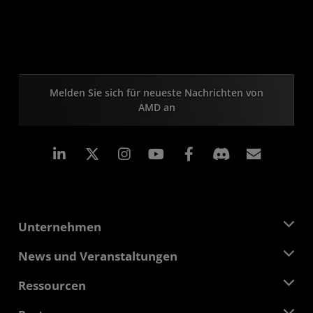
Melden Sie sich für neueste Nachrichten von
AMD an
LinkedIn
Instagram
Facebook
Abonn
Unternehmen
Über AMD
News und Veranstaltungen
Führungsteam
Pressebereich
Ressourcen
Verantwortung
Veranstaltungen
Stellenangebote
Developer Central