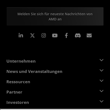
Melden Sie sich für neueste Nachrichten von
AMD an
LinkedIn
Instagram
Facebook
Abonn
Unternehmen
Über AMD
News und Veranstaltungen
Führungsteam
Pressebereich
Ressourcen
Verantwortung
Veranstaltungen
Stellenangebote
Developer Central
Partner
Mediathek
Kontakt
Blogs
AMD Partner Hub
Investoren
Fallstudien
Autorisierte Händler
Online-Seminare