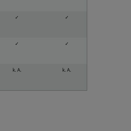
✓
✓
✓
✓
k. A.
k. A.