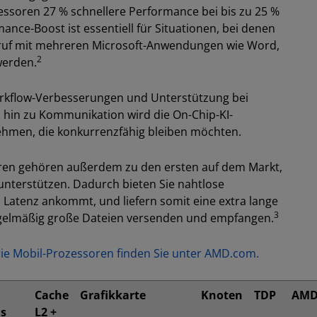
essoren 27 % schnellere Performance bei bis zu 25 %
ance-Boost ist essentiell für Situationen, bei denen
anruf mit mehreren Microsoft-Anwendungen wie Word,
2
werden.
rkflow-Verbesserungen und Unterstützung bei
 hin zu Kommunikation wird die On-Chip-KI-
hmen, die konkurrenzfähig bleiben möchten.
ren gehören außerdem zu den ersten auf dem Markt,
 unterstützen. Dadurch bieten Sie nahtlose
 Latenz ankommt, und liefern somit eine extra lange
3
 regelmäßig große Dateien versenden und empfangen.
rie Mobil-Prozessoren finden Sie unter AMD.com.
Cache
Grafikkarte
Knoten
TDP
AMD
is
L2 +