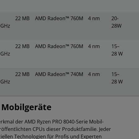
22 MB
AMD Radeon™ 760M
4 nm
20-
5 GHz
28W
22 MB
AMD Radeon™ 760M
4 nm
15–
5 GHz
28 W
22 MB
AMD Radeon™ 740M
4 nm
15–
2 GHz
28 W
e Mobilgeräte
merkmal der AMD Ryzen PRO 8040-Serie Mobil-
öffentlichten CPUs dieser Produktfamilie. Jeder
iellen Technologien für Profis und Experten