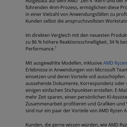
Aufgebaut auf dem AMD “Zen 4”-Kern und der A
führenden 4nm-Prozess, ermöglichen diese Pro
in einer Vielzahl von Anwendungsfällen zu pr
Kunden selbst die anspruchsvollsten Worksta
Im direkten Vergleich mit den neuesten Produkt
zu 86 % höhere Reaktionsschnelligkeit, 34 % be
1
Performance.
Mit ausgewählte Modellen, inklusive
AMD Ryzen
Erlebnisse in Anwendungen von Microsoft Team
einsetzen und deren Vorteile voll ausschöpfen.
aussehende Dokumente, Korrespondenz oder s
einigen einfachen Stichpunkten erstellen. E-
mehr Zeit sparen, einen persönlichen KI-Assiste
Zusammenarbeit profitieren und Grafiken und 
sind nur ein paar der Vorteile von AMD Ryzen 
Kunden, die gerne wissen würden, wie AMD Ryz