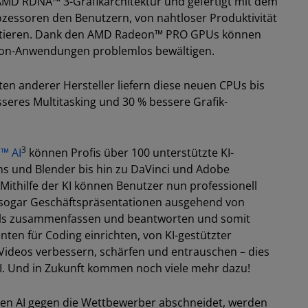
MD RDNA™ 3-Grafikarchitektur und gefertigt mit dem
zessoren den Benutzern, von nahtloser Produktivität
ofitieren. Dank den AMD Radeon™ PRO GPUs können
tion-Anwendungen problemlos bewältigen.
en anderer Hersteller liefern diese neuen CPUs bis
sseres Multitasking und 30 % bessere Grafik-
3
™ AI
können Profis über 100 unterstützte KI-
s und Blender bis hin zu DaVinci und Adobe
 Mithilfe der KI können Benutzer nun professionell
ogar Geschäftspräsentationen ausgehend von
Mails zusammenfassen und beantworten und somit
nten für Coding einrichten, von KI-gestützter
Videos verbessern, schärfen und entrauschen – dies
AI. Und in Zukunft kommen noch viele mehr dazu!
en AI gegen die Wettbewerber abschneidet, werden