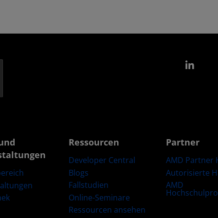
Link
und
Ressourcen
Partner
staltungen
Developer Central
AMD Partner 
Blogs
Autorisierte 
ereich
Fallstudien
AMD
taltungen
Hochschulpr
Online-Seminare
hek
Ressourcen ansehen