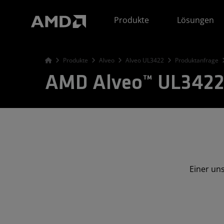
Erklärung zur Barrierefreiheit auf der AMD Website
Produkte
Lösungen
Produkte
Alveo
Alveo UL3422
Produktanfrage
AMD Alveo™ UL3422 
Einer un