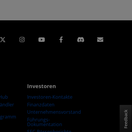
edIn
Instagram
Facebook
Abonnem
Investoren
Hub
Investoren-Kontakte
Händler
Finanzdaten
Unternehmensvorstand
Feedback
ogramm
Führungs-
Dokumentation
SEC-Börsenberichte