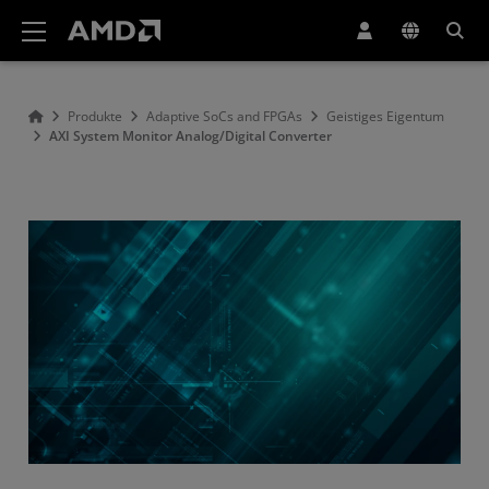
Erklärung zur Barrierefreiheit auf der AMD Website
Produkte
Adaptive SoCs and FPGAs
Geistiges Eigentum
AXI System Monitor Analog/Digital Converter