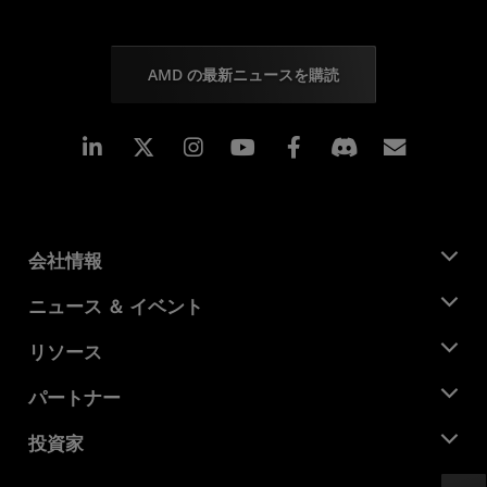
AMD の最新ニュースを購読
Linkedin
Instagram
Facebook
購読
会社情報
AMD について
ニュース ＆ イベント
役員
ニュースルーム
リソース
企業責任
イベント
キャリア
デベロッパー セントラル
パートナー
メディア ライブラリ
お問い合わせ
ブログ
AMD パートナー ハブ
投資家
ケース スタディ
正規販売代理店
ウェビナー
投資家向け情報