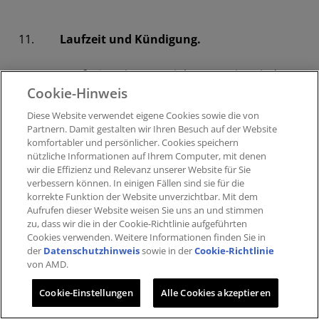
11.
Laufzeit und Kündigung.
11.1
Laufzeit.
Diese Vereinbarung tritt mit dem
Cookie-Hinweis
Datum des Inkrafttretens in Kraft und bleibt in Kraft,
bis sie gemäß diesem Abschnitt 11 gekündigt wird.
Feedback
Diese Website verwendet eigene Cookies sowie die von
Partnern​. Damit gestalten wir Ihren Besuch auf der Website
komfortabler und persönlicher. ​Cookies speichern
11.2 Kündigung durch den Lizenznehmer. Der
nützliche Informationen auf Ihrem Computer, mit denen
Lizenznehmer kann diese Vereinbarung jederzeit
wir die Effizienz und Relevanz unserer Website für Sie
aus beliebigem Grund oder ohne Grund kündigen,
verbessern können. ​In einigen Fällen sind sie für die
indem er die lizenzierten Materialien und alle
korrekte Funktion der Website unverzichtbar. Mit dem
Aufrufen dieser Website weisen Sie uns an und stimmen
Kopien und abgeleiteten Werke vernichtet und Xilinx
zu, dass wir die in der Cookie-Richtlinie aufgeführten
davon in Kenntnis setzt. Der Lizenznehmer kann
Cookies verwenden​. Weitere Informationen finden Sie in
diese Vereinbarung auch wegen eines wesentlichen
der
Datenschutzhinweis
sowie in der
Cookie-Richtlinie
Vertragsverstoßes von Xilinx kündigen,
von AMD.
vorausgesetzt, der Lizenznehmer hat Xilinx
Cookie-Einstellungen
Alle Cookies akzeptieren
schriftlich über diesen Verstoß informiert und Xilinx
behebt den Verstoß nicht innerhalb von dreißig (30)