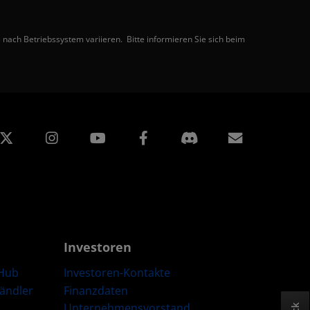
nach Betriebssystem variieren. Bitte informieren Sie sich beim
edIn
Instagram
Facebook
Abonnem
Investoren
Hub
Investoren-Kontakte
Händler
Finanzdaten
Unternehmensvorstand