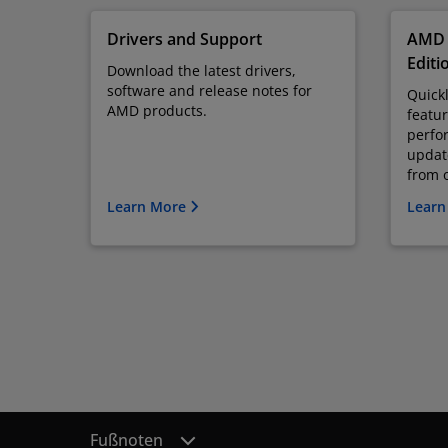
Drivers and Support
AMD 
Editi
Download the latest drivers,
software and release notes for
Quickl
AMD products.
featur
perfo
updat
from o
Learn More
Learn
Fußnoten