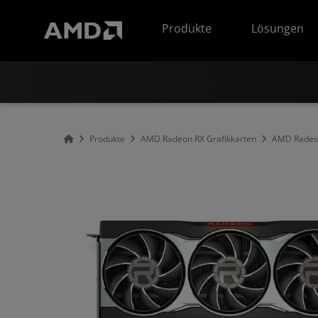
Erklärung zur Barrierefreiheit auf der AMD Website
Produkte
Lösungen
Produkte
AMD Radeon RX Grafikkarten
AMD Radeon