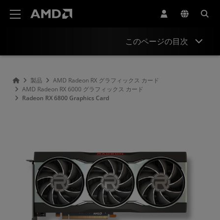
AMD ウェブサイト アクセシビリティ ステートメント
このページの目次
Overview
製品
AMD Radeon RX グラフィックス カード
AMD Radeon RX 6000 グラフィックス カード
Specifications
Radeon RX 6800 Graphics Card
Drivers and Resources