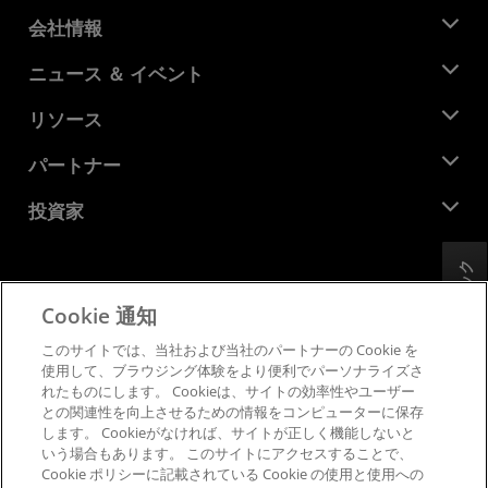
会社情報
AMD について
ニュース ＆ イベント
役員
ニュースルーム
リソース
企業責任
イベント
キャリア
デベロッパー セントラル
パートナー
メディア ライブラリ
お問い合わせ
ブログ
AMD パートナー ハブ
投資家
ケース スタディ
正規販売代理店
ウェビナー
投資家向け情報
AMD ユニバーシティ プログラム
リソースを探す
フィードバック
財務情報
取締役会
Cookie 通知
利用規約
ガバナンス報告書
プライバシー
このサイトでは、当社および当社のパートナーの Cookie を
SEC 提出書類
商標
使用して、ブラウジング体験をより便利でパーソナライズさ
れたものにします。 Cookieは、サイトの効率性やユーザー
サプライ チェーンの透明性
との関連性を向上させるための情報をコンピューターに保存
公正でオープンな競争
します。 Cookieがなければ、サイトが正しく機能しないと
英国税務戦略
いう場合もあります。 このサイトにアクセスすることで、
Cookie ポリシー
Cookie ポリシーに記載されている Cookie の使用と使用への