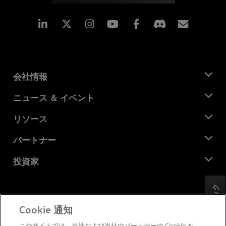
Linkedin
Instagram
Facebook
購読
会社情報
AMD について
ニュース ＆ イベント
役員
ニュースルーム
リソース
企業責任
イベント
キャリア
デベロッパー セントラル
パートナー
メディア ライブラリ
お問い合わせ
ブログ
AMD パートナー ハブ
投資家
ケース スタディ
正規販売代理店
ウェビナー
投資家向け情報
AMD ユニバーシティ プログラム
フィードバック
リソースを探す
財務情報
取締役会
Cookie 通知
利用規約
ガバナンス報告書
プライバシー
このサイトでは、当社および当社のパートナーの Cookie を