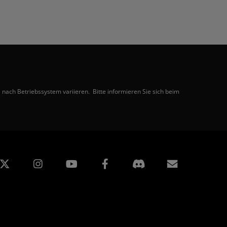
nach Betriebssystem variieren. Bitte informieren Sie sich beim
edIn
Instagram
Facebook
Abonnem