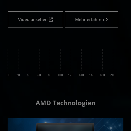
Video ansehen
Mehr erfahren
z⁴
0
20
40
60
80
100
120
140
160
180
200
AMD Technologien