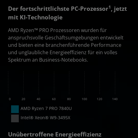
1
Der fortschrittlichste PC-Prozessor
, jetzt
mit KI-Technologie
AMD Ryzen™ PRO Prozessoren wurden für
anspruchsvolle Geschäftsumgebungen entwickelt
und bieten eine branchenführende Performance
und unglaubliche Energieeffizienz für ein volles
Spektrum an Business-Notebooks.
e²
0
20
40
60
80
100
120
140
AMD Ryzen 7 PRO 7840U
Intel® Xeon® W9-3495X
Unübertroffene Energieeffizienz