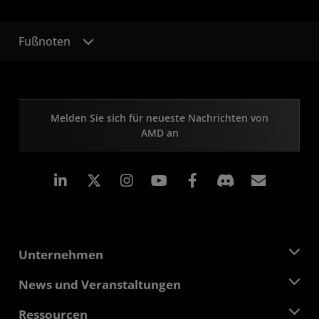
Fußnoten
Melden Sie sich für neueste Nachrichten von
AMD an
LinkedIn
Instagram
Facebook
Abonn
Unternehmen
Über AMD
News und Veranstaltungen
Führungsteam
Pressebereich
Ressourcen
Verantwortung