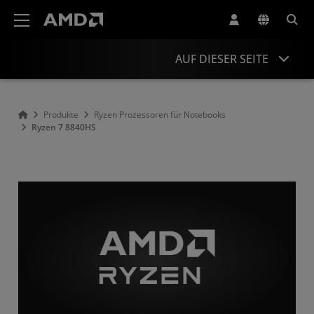
Erklärung zur Barrierefreiheit auf der AMD Website
AUF DIESER SEITE
Overview
Produkte
Ryzen Prozessoren für Notebooks
Ryzen 7 8840HS
Specifications
Drivers and Resources