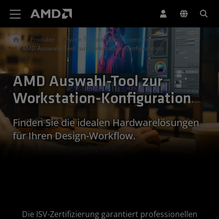
Erklärung zur Barrierefreiheit auf der AMD Website
Produkte
Ryzen Threadripper Prozessoren
AMD Auswahl-Tool zur Workstation-Konfiguration
AMD Auswahl-Tool zur
Workstation-Konfiguration
Finden Sie die idealen Hardwarelösungen
für Ihren Design-Workflow.
Die ISV-Zertifizierung garantiert professionellen