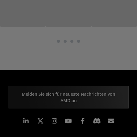
Melden Sie sich für neueste Nachrichten von
AMD an
LinkedIn
Instagram
Facebook
Abonn