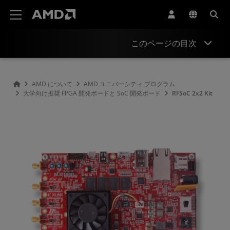
AMD ウェブサイト アクセシビリティ ステートメント
このページの目次
概要
AMD について
AMD ユニバーシティ プログラム
大学向け推奨 FPGA 開発ボードと SoC 開発ボード
RFSoC 2x2 Kit
仕様
ハードウェア
ツールと IP
サポートとリソース