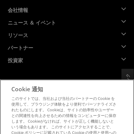
会社情報
AMD について
ニュース ＆ イベント
役員
ニュースルーム
リソース
企業責任
イベント
キャリア
デベロッパー セントラル
パートナー
メディア ライブラリ
お問い合わせ
ブログ
AMD パートナー ハブ
投資家
ケース スタディ
正規販売代理店
ウェビナー
投資家向け情報
AMD ユニバーシティ プログラム
フィードバック
リソースを探す
財務情報
取締役会
Cookie 通知
利用規約
ガバナンス報告書
プライバシー
このサイトでは、当社および当社のパートナーの Cookie を
SEC 提出書類
商標
使用して、ブラウジング体験をより便利でパーソナライズさ
れたものにします。 Cookieは、サイトの効率性やユーザー
サプライ チェーンの透明性
との関連性を向上させるための情報をコンピューターに保存
公正でオープンな競争
します。 Cookieがなければ、サイトが正しく機能しないと
英国税務戦略
いう場合もあります。 このサイトにアクセスすることで、
Cookie ポリシー
Cookie ポリシーに記載されている Cookie の使用と使用への