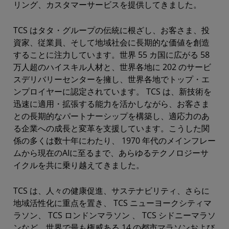
リング、カスタマーサービスを提供してきました。
TCS はタタ・グループの伝統に根ざし、お客さま、投
資家、従業員、そして地域社会に長期的な価値を創造
することに注力しています。世界 55 カ国に広がる 58
万人超のハイスキル人材と、世界各地に 202 のサービ
スデリバリーセンターを擁し、世界各地でトップ・エ
ンプロイヤーに認定されています。 TCS は、新技術を
迅速に適用・拡張する能力を活かしながら、お客さま
との長期的なパートナーシップを構築し、適応力のあ
る企業への成長と変革を支援しています。こうした関
係の多くは数十年にわたり、 1970 年代のメインフレー
ムから現在のAIに至るまで、あらゆるテクノロジーサ
イクルを共に乗り越えてきました。
TCS は、人々の健康促進、サステナビリティ、さらに
地域活性化に重点を置き、 TCS ニューヨークシティマ
ラソン、 TCS ロンドンマラソン 、 TCS シドニーマラソ
ンなど、世界で最も権威ある 14 の都市マラソンおよび