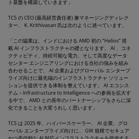
ト基盤を構築していきます」
TCS の CEO (最高経営責任者) 兼マネージングディレク
ター、 K. Krithivasan 氏は次のように述べています。
「この協業は、インドにおける AMD 初の “Helios” 搭
載 AI インフラストラクチャの礎となります。 AI 、コネ
クティビティ、持続可能な電力、そして高度なデータ
センター エンジニアリングにおける当社の強みを組み
合わせることで、 AI 企業およびグローバル エンタープ
ライズ向けに最先端のインフラストラクチャ ソリュー
ションを提供できる体制を整えています。 AI エコシス
テム – Infrastructure to Intelligence への参画を拡大す
る中で、 AMD との長年のパートナーシップをさらに深
化できることを大変うれしく思います」
TCS は 2025 年、ハイパースケーラー、 AI 企業、グロ
ーバル エンタープライズ向けに、 GW 規模でセキュア
かつ高信頼な AI 対応インフラストラクチャを提供する