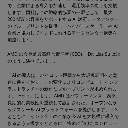
で、企業による導入を加速し、運用効率の向上を支援
します。両社はこの戦略的協業の一環として、最大
200 MW の容量をサポートする AI 対応データセンター
のブループリントを提供し、ハイパースケーラーや AI
企業と協力してインドにおけるデータセンター構築を
加速します。
AMD の会長兼最高経営責任者 (CEO)、 Dr. Lisa Su は次
のように述べています。
「AI の導入は、パイロット段階から大規模展開へと急
速に進んでおり、この変化によりコンピュート インフ
ラストラクチャの新たなブループリントが求められま
す。“Helios” により、 AMD はパフォーマンス、効率、
長期的な柔軟性を重視して設計された、オープンなラ
ックスケール AI プラットフォームを提供します。TCS
とともに、インド全土の企業が今 AI を大規模に導入で
きるよう支援するとともに、将来に向けたコンピュー