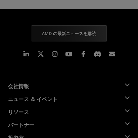
AMD の最新ニュースを購読
Linkedin
Instagram
Facebook
購読
会社情報
AMD について
ニュース ＆ イベント
役員
ニュースルーム
リソース
企業責任
イベント
キャリア
デベロッパー セントラル
パートナー
メディア ライブラリ
お問い合わせ
ブログ
AMD パートナー ハブ
投資家