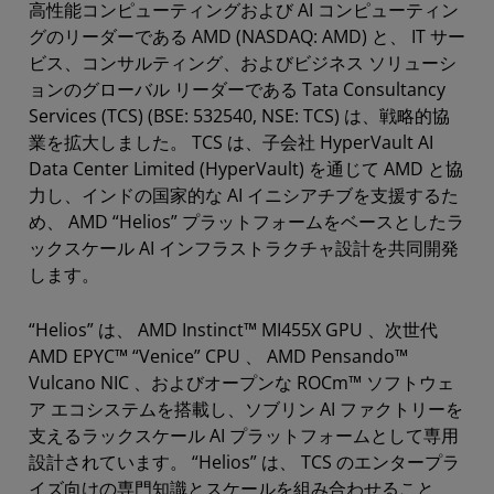
高性能コンピューティングおよび AI コンピューティン
グのリーダーである AMD (NASDAQ: AMD) と、 IT サー
ビス、コンサルティング、およびビジネス ソリューシ
ョンのグローバル リーダーである Tata Consultancy
Services (TCS) (BSE: 532540, NSE: TCS) は、戦略的協
業を拡大しました。 TCS は、子会社 HyperVault AI
Data Center Limited (HyperVault) を通じて AMD と協
力し、インドの国家的な AI イニシアチブを支援するた
め、 AMD “Helios” プラットフォームをベースとしたラ
ックスケール AI インフラストラクチャ設計を共同開発
します。
“Helios” は、 AMD Instinct™ MI455X GPU 、次世代
AMD EPYC™ “Venice” CPU 、 AMD Pensando™
Vulcano NIC 、およびオープンな ROCm™ ソフトウェ
ア エコシステムを搭載し、ソブリン AI ファクトリーを
支えるラックスケール AI プラットフォームとして専用
設計されています。 “Helios” は、 TCS のエンタープラ
イズ向けの専門知識とスケールを組み合わせること