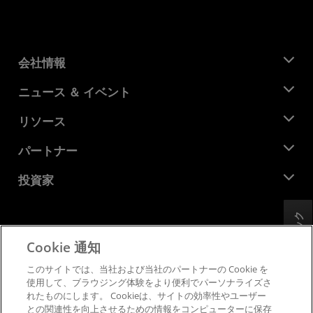
会社情報
AMD について
ニュース ＆ イベント
役員
ニュースルーム
リソース
企業責任
イベント
キャリア
デベロッパー セントラル
パートナー
メディア ライブラリ
お問い合わせ
ブログ
AMD パートナー ハブ
投資家
ケース スタディ
正規販売代理店
ウェビナー
投資家向け情報
AMD ユニバーシティ プログラム
リソースを探す
フィードバック
財務情報
取締役会
Cookie 通知
利用規約
ガバナンス報告書
プライバシー
このサイトでは、当社および当社のパートナーの Cookie を
SEC 提出書類
商標
使用して、ブラウジング体験をより便利でパーソナライズさ
れたものにします。 Cookieは、サイトの効率性やユーザー
サプライ チェーンの透明性
との関連性を向上させるための情報をコンピューターに保存