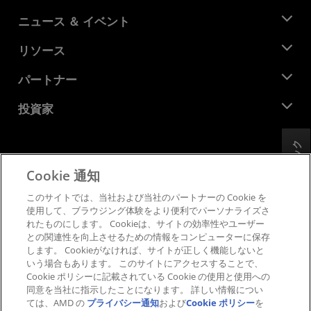
AMD について
ニュース ＆ イベント
役員
ニュースルーム
リソース
企業責任
イベント
キャリア
デベロッパー セントラル
パートナー
メディア ライブラリ
お問い合わせ
ブログ
AMD パートナー ハブ
投資家
ケース スタディ
正規販売代理店
ウェビナー
投資家向け情報
AMD ユニバーシティ プログラム
リソースを探す
フィードバック
財務情報
取締役会
Cookie 通知
利用規約
ガバナンス報告書
プライバシー
このサイトでは、当社および当社のパートナーの Cookie を
SEC 提出書類
商標
使用して、ブラウジング体験をより便利でパーソナライズさ
れたものにします。 Cookieは、サイトの効率性やユーザー
サプライ チェーンの透明性
との関連性を向上させるための情報をコンピューターに保存
公正でオープンな競争
します。 Cookieがなければ、サイトが正しく機能しないと
英国税務戦略
いう場合もあります。 このサイトにアクセスすることで、
Cookie ポリシー
Cookie ポリシーに記載されている Cookie の使用と使用への
同意を当社に指示したことになります。 詳しい情報につい
Cookie の設定
ては、AMD の
プライバシー通知
および
Cookie ポリシー
を