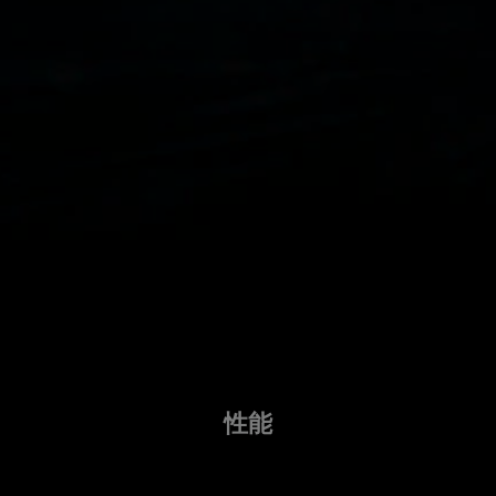
革新的で要求の厳しいワークロード
に対して優れたコスト パフォーマ
ンスとスケーラビリティを提供しま
す。
OVHcloud、最高製品技術責任者、Yaniv Fdida 氏
性能