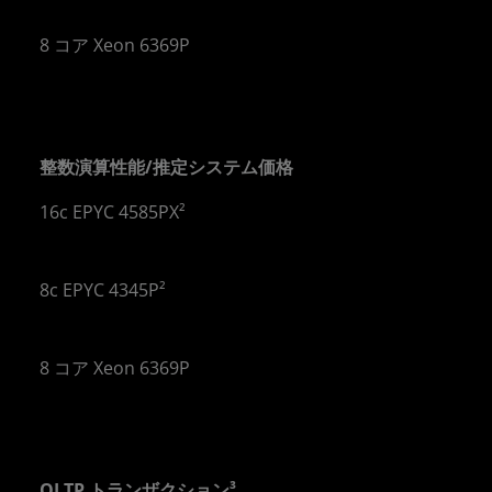
 倍
8 コア Xeon 6369P
整数演算性能/推定システム価格
16c EPYC 4585PX²
 倍
8c EPYC 4345P²
 倍
8 コア Xeon 6369P
OLTP トランザクション³