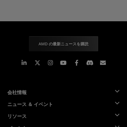
AMD の最新ニュースを購読
Linkedin
Instagram
Facebook
購読
会社情報
AMD について
ニュース ＆ イベント
役員
ニュースルーム
リソース
企業責任
イベント
キャリア
デベロッパー セントラル