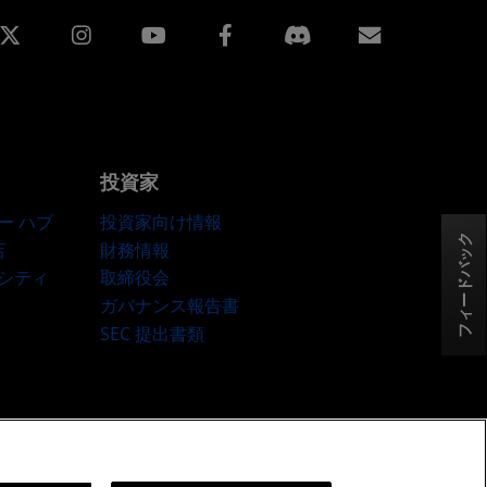
edin
Instagram
Facebook
購読
投資家
ー ハブ
投資家向け情報
フィードバック
店
財務情報
ーシティ
取締役会
ガバナンス報告書
SEC 提出書類
okie ポリシー
Cookie の設定