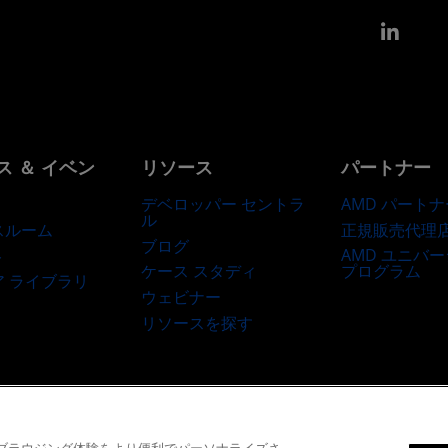
Link
ス ＆ イベン
リソース
パートナー
デベロッパー セントラ
AMD パートナ
ル
正規販売代理
スルーム
ブログ
AMD ユニバ
ト
ケース スタディ
プログラム
ア ライブラリ
ウェビナー
リソースを探す
商標
サプライ チェーンの透明性
公正でオープンな競争
英国税務戦略
Co