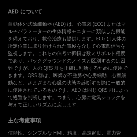
資料
AED について
お問い合わせ
自動体外式除細動器 (AED) は、心電図 (ECG) またはマ
ルチパラメーターの生体情報モニターに類似した機能
を備えており、救命治療も提供します。ECG は人体の
所定位置に取り付けられた電極を介して心電図信号を
監視します。これらの信号の振幅は数ミリボルト程度
であり、バックグラウンドのノイズと区別するのは困
難ですが、人の QRS 群を正確に判断するために使用で
きます。QRS 群は、医師が不整脈や心房細動、心室細
動など、さまざまな心臓の状態を診断する際に一般的
に使用されているものです。AED は同じ QRS 群によっ
て処置を判断します。つまり、心臓に電気ショックを
与えて正しいリズムに戻します。
主な考慮事項
信頼性、シンプルな HMI、精度、高速起動、電力管