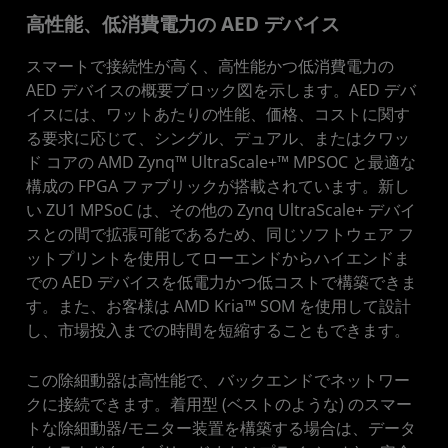
高性能、低消費電力の AED デバイス
スマートで接続性が高く、高性能かつ低消費電力の
AED デバイスの概要ブロック図を示します。AED デバ
イスには、ワットあたりの性能、価格、コストに関す
る要求に応じて、シングル、デュアル、またはクワッ
ド コアの AMD Zynq™ UltraScale+™ MPSOC と最適な
構成の FPGA ファブリックが搭載されています。新し
い ZU1 MPSoC は、その他の Zynq UltraScale+ デバイ
スとの間で拡張可能であるため、同じソフトウェア フ
ットプリントを使用してローエンドからハイエンドま
での AED デバイスを低電力かつ低コストで構築できま
す。また、お客様は AMD Kria™ SOM を使用して設計
し、市場投入までの時間を短縮することもできます。
この除細動器は高性能で、バックエンドでネットワー
クに接続できます。着用型 (ベストのような) のスマー
トな除細動器/モニター装置を構築する場合は、データ