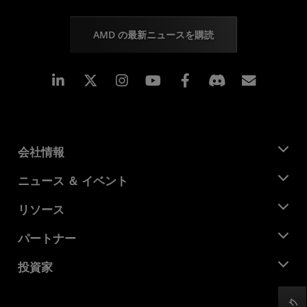
AMD の最新ニュースを購読
Linkedin
Instagram
Facebook
購読
会社情報
AMD について
ニュース ＆ イベント
役員
ニュースルーム
リソース
企業責任
イベント
キャリア
デベロッパー セントラル
パートナー
メディア ライブラリ
お問い合わせ
ブログ
AMD パートナー ハブ
投資家
ケース スタディ
正規販売代理店
ウェビナー
投資家向け情報
AMD ユニバーシティ プログラム
リソースを探す