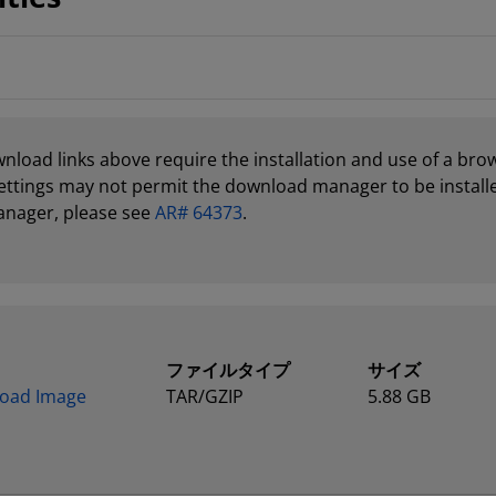
load links above require the installation and use of a br
ettings may not permit the download manager to be installed
anager, please see
AR# 64373
.
ファイルタイプ
サイズ
nload Image
TAR/GZIP
5.88 GB