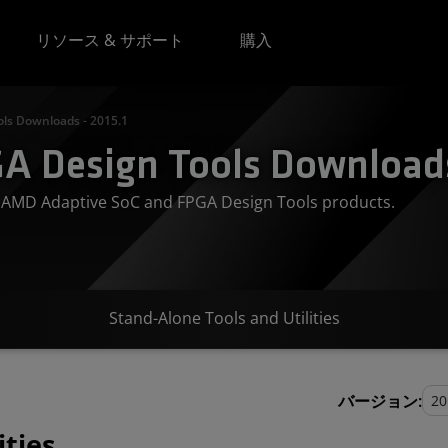
リソース & サポート
購入
ls Downloads - 2015.1
A Design Tools Downloads
or AMD Adaptive SoC and FPGA Design Tools products.
Stand-Alone Tools and Utilities
バージョン:
ities