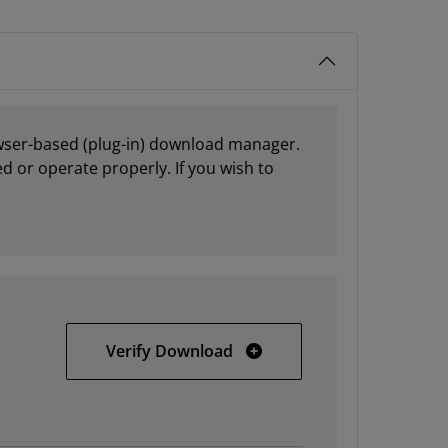
owser-based (plug-in) download manager.
 or operate properly. If you wish to
Vivado 2015.1: All OS Full 
Verify Download