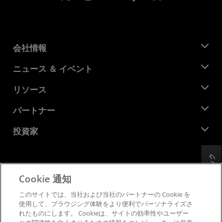
会社情報
AMD について
ニュース ＆ イベント
役員
ニュースルーム
リソース
企業責任
イベント
キャリア
デベロッパー セントラル
パートナー
メディア ライブラリ
お問い合わせ
ブログ
AMD パートナー ハブ
投資家
ケース スタディ
正規販売代理店
ウェビナー
投資家向け情報
AMD ユニバーシティ プログラム
フィードバック
リソースを探す
財務情報
取締役会
Cookie 通知
利用規約
ガバナンス報告書
プライバシー
このサイトでは、当社および当社のパートナーの Cookie を
SEC 提出書類
商標
使用して、ブラウジング体験をより便利でパーソナライズさ
れたものにします。 Cookieは、サイトの効率性やユーザー
サプライ チェーンの透明性