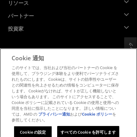
ニュースルーム
リソース
企業責任
イベント
キャリア
デベロッパー セントラル
パートナー
メディア ライブラリ
お問い合わせ
ブログ
AMD パートナー ハブ
投資家
ケース スタディ
正規販売代理店
ウェビナー
投資家向け情報
AMD ユニバーシティ プログラム
フィードバック
リソースを探す
財務情報
取締役会
Cookie 通知
利用規約
ガバナンス報告書
プライバシー
このサイトでは、当社および当社のパートナーの Cookie を
SEC 提出書類
商標
使用して、ブラウジング体験をより便利でパーソナライズさ
れたものにします。 Cookieは、サイトの効率性やユーザー
サプライ チェーンの透明性
との関連性を向上させるための情報をコンピューターに保存
公正でオープンな競争
します。 Cookieがなければ、サイトが正しく機能しないと
英国税務戦略
いう場合もあります。 このサイトにアクセスすることで、
Cookie ポリシー
Cookie ポリシーに記載されている Cookie の使用と使用への
同意を当社に指示したことになります。 詳しい情報につい
Cookie の設定
ては、AMD の
プライバシー通知
および
Cookie ポリシー
を
参照してください。
© 2026 Advanced Micro Devices, Inc.
Cookie の設定
すべての Cookie を許可します