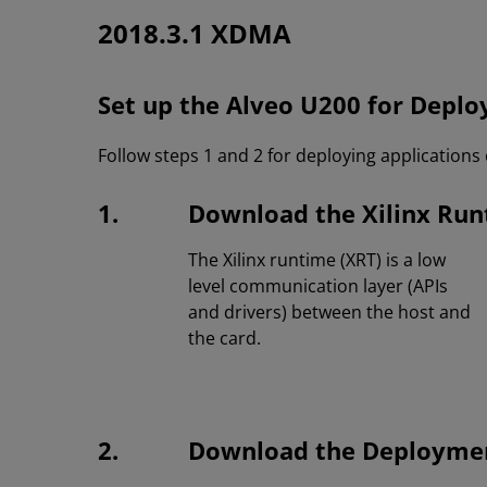
2018.3.1 XDMA
Set up the Alveo U200 for Deplo
Follow steps 1 and 2 for deploying applications
1.
Download the Xilinx Ru
The Xilinx runtime (XRT) is a low
level communication layer (APIs
and drivers) between the host and
the card.
2.
Download the Deploymen