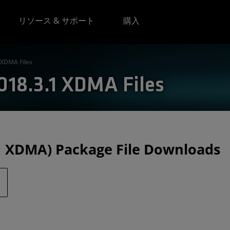
リソース & サポート
購入
 XDMA Files
18.3.1 XDMA Files
1 XDMA) Package File Downloads