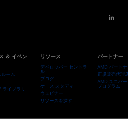
Link
ス ＆ イベン
リソース
パートナー
デベロッパー セントラ
AMD パートナ
ル
正規販売代理
スルーム
ブログ
AMD ユニバ
ト
ケース スタディ
プログラム
ア ライブラリ
ウェビナー
リソースを探す