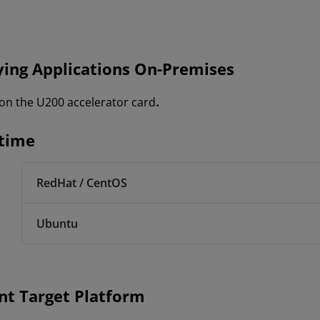
ying Applications On-Premises
.
 on the U200 accelerator card
ntime
RedHat / CentOS
Ubuntu
t Target Platform