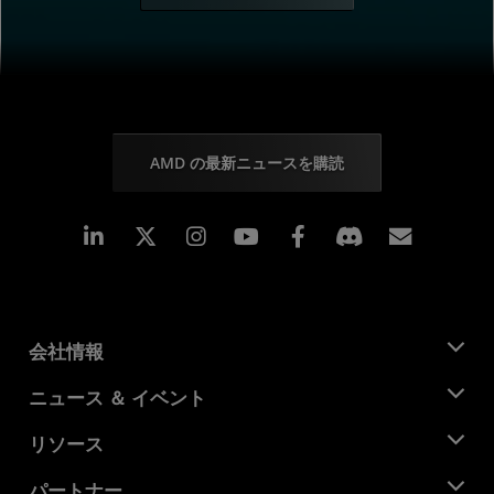
AMD の最新ニュースを購読
Linkedin
Instagram
Facebook
購読
会社情報
AMD について
ニュース ＆ イベント
役員
ニュースルーム
リソース
企業責任
イベント
キャリア
デベロッパー セントラル
パートナー