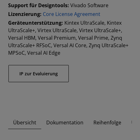
Support für Designtools:
Vivado Software
Lizenzierung:
Core License Agreement
Geräteunterstützung:
Kintex UltraScale, Kintex
UltraScale+, Virtex UltraScale, Virtex UltraScale+,
Versal HBM, Versal Premium, Versal Prime, Zynq
UltraScale+ RFSoC, Versal AI Core, Zynq UltraScale+
MPSoC, Versal AI Edge
IP zur Evaluierung
Übersicht
Dokumentation
Reihenfolge
Unt