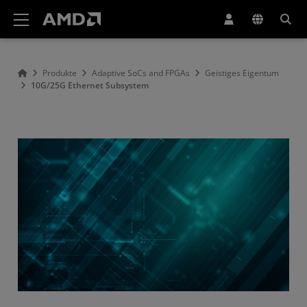
Erklärung zur Barrierefreiheit auf der AMD Website
Produkte
Adaptive SoCs and FPGAs
Geistiges Eigentum
10G/25G Ethernet Subsystem