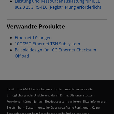
Leistung und Ressourcenauslastung für IEEE
802.3 25G RS-FEC (Registrierung erforderlich)
Verwandte Produkte
Ethernet-Lösungen
10G/25G Ethernet TSN Subsystem
Beispieldesign für 10G Ethernet Checksum
Offload
Bestimmte AMD Technologien erfordern möglicherweise die
Ermöglichung oder Aktivierung durch Dritte. Die unterstützten
Funktionen können je nach Betriebssystem variieren. Bitte informieren
Sie sich beim Systemhersteller über spezifische Funktionen. Keine
Technologie oder kein Produkt kann vollständig sicher sein.