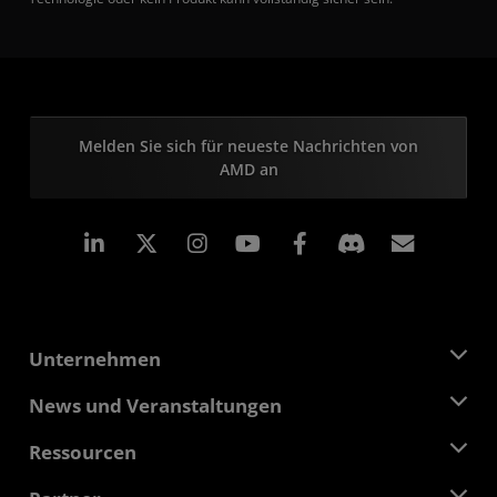
Melden Sie sich für neueste Nachrichten von
AMD an
LinkedIn
Instagram
Facebook
Abonn
Unternehmen
Über AMD
News und Veranstaltungen
Führungsteam
Pressebereich
Ressourcen
Verantwortung
Veranstaltungen
Stellenangebote
Developer Central