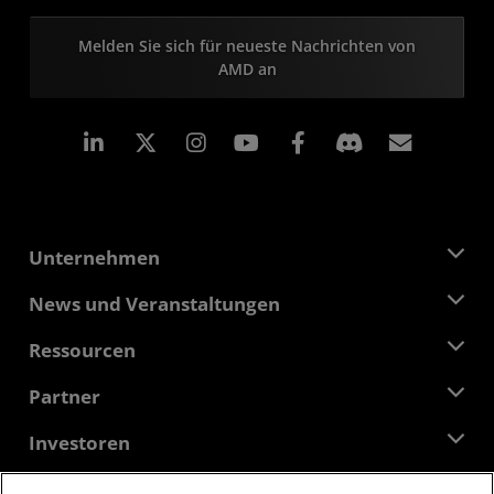
Melden Sie sich für neueste Nachrichten von
AMD an
LinkedIn
Instagram
Facebook
Abonn
Unternehmen
Über AMD
News und Veranstaltungen
Führungsteam
Pressebereich
Ressourcen
Verantwortung
Veranstaltungen
Stellenangebote
Developer Central
Partner
Mediathek
Kontakt
Blogs
AMD Partner Hub
Investoren
Fallstudien
Autorisierte Händler
Online-Seminare
Investoren-Kontakte
AMD Hochschulprogramm