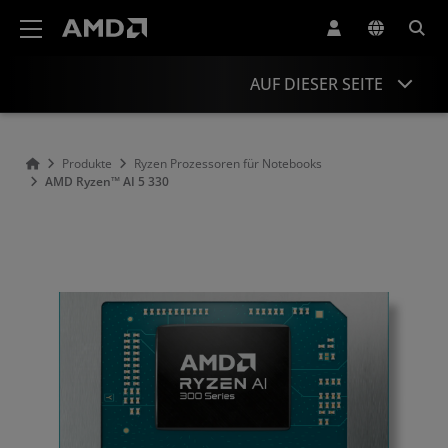
Erklärung zur Barrierefreiheit auf der AMD Website
AUF DIESER SEITE
Übersicht
Produkte
Ryzen Prozessoren für Notebooks
AMD Ryzen™ AI 5 330
Technische Daten
Treiber und Ressourcen