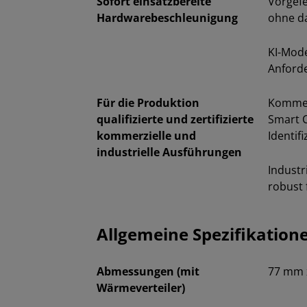
Sofort einsatzbereite
Vorgef
Hardwarebeschleunigung
ohne da
KI-Mod
Anford
Für die Produktion
Kommerz
qualifizierte und zertifizierte
Smart 
kommerzielle und
Identif
industrielle Ausführungen
Industr
robust
Allgemeine Spezifikation
Abmessungen (mit
77 mm 
Wärmeverteiler)