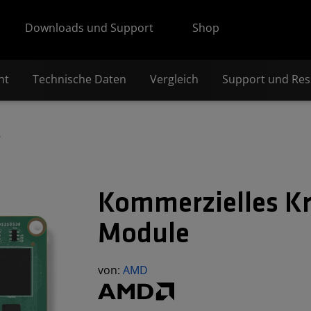
Downloads und Support
Shop
ht
Technische Daten
Vergleich
Support und Re
6
Kommerzielles Kr
Module
von:
AMD