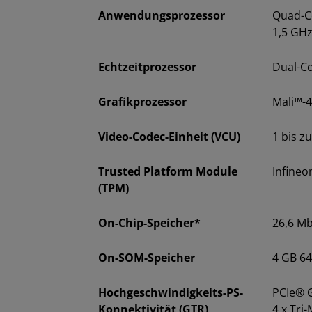
Anwendungsprozessor
Quad-C
1,5 GH
Echtzeitprozessor
Dual-C
Grafikprozessor
Mali™-
Video-Codec-Einheit (VCU)
1 bis z
Trusted Platform Module
Infineo
(TPM)
On-Chip-Speicher*
26,6 M
On-SOM-Speicher
4 GB 6
Hochgeschwindigkeits-PS-
PCIe® G
Konnektivität (GTR)
4 x Tri