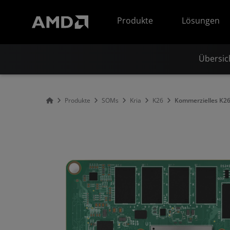
Erklärung zur Barrierefreiheit auf der AMD Website
Produkte
Lösungen
Übersic
Produkte
SOMs
Kria
K26
Kommerzielles K2