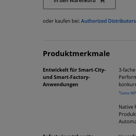
In den Warenkorb
oder kaufen bei:
Authorized Distributor
Produktmerkmale
Entwickelt für Smart-City-
3-fache
und Smart-Factory-
Perform
Anwendungen
konkur
1
Siehe W
Native 
Produkt
Automa