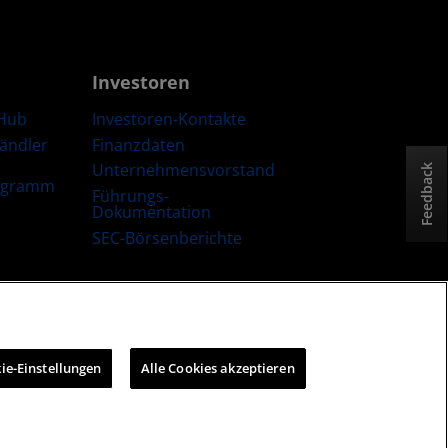
Investoren
Hub
Investoren-Kontakte
Händler
Finanzdaten
Unternehmensvorstand
Feedback
ogramm
Führungs-
Dokumentation
SEC-Börsenberichte
trategie
Cookie-Richtlinien
Cookie-Einstellungen
ie-Einstellungen
Alle Cookies akzeptieren