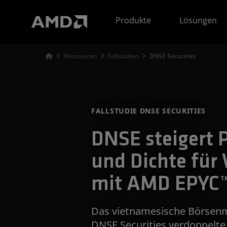
Erklärung zur Barrierefreiheit auf der AMD Website
Produkte
Lösungen
Ressourcen
Fallstudien
DNSE Securities
FALLSTUDIE DNSE SECURITIES
DNSE steigert 
und Dichte fü
mit AMD EPYC
Das vietnamesische Börsen
DNSE Securities verdoppelte 