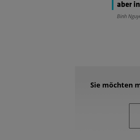
aber i
Binh Nguye
Sie möchten m