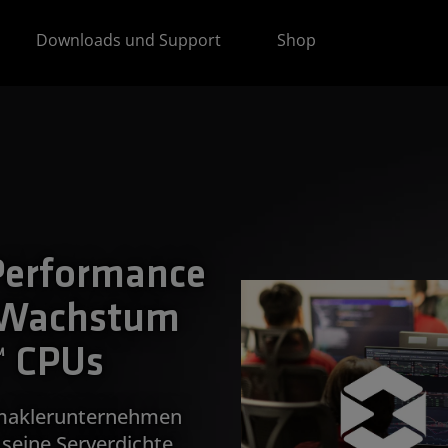
Downloads und Support
Shop
Performance
r Wachstum
™ CPUs
maklerunternehmen
seine Serverdichte,