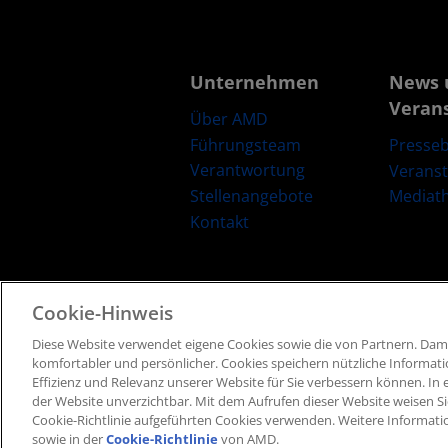
Unternehmen
News 
Veran
Über AMD
Führungsteam
Presseb
Verantwortung
Verans
Stellenangebote
Mediat
Kontakt
Cookie-Hinweis
Diese Website verwendet eigene Cookies sowie die von Partnern​. Dami
Geschäftsbedingungen​
Datenschutz
Marken
komfortabler und persönlicher. ​Cookies speichern nützliche Informat
Effizienz und Relevanz unserer Website für Sie verbessern können. ​In e
der Website unverzichtbar. Mit dem Aufrufen dieser Website weisen Si
Cookie-Richtlinie aufgeführten Cookies verwenden​. Weitere Informati
sowie in der
Cookie-Richtlinie
von AMD.