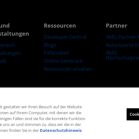
und
Ressourcen
Partner
staltungen
Developer Central
AMD Partner 
Blogs
Autorisierte 
ereich
Fallstudien
AMD
taltungen
Hochschulpr
Online-Seminare
hek
Ressourcen ansehen
t gestalten wir Ihren Besuch auf der Website
Lieferkettentransparenz
Fairer und offener Wettbewerb
Britische Steuers
ionen auf Ihrem Computer, mit denen wir die
Cook
inigen Fällen sind sie für die korrekte Funktion
© 2026 Advanced Micro Devices, Inc.
e uns an und stimmen zu, dass wir die in der
onen finden Sie in der
Datenschutzhinweis