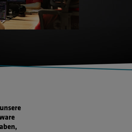
 unsere
tware
haben,