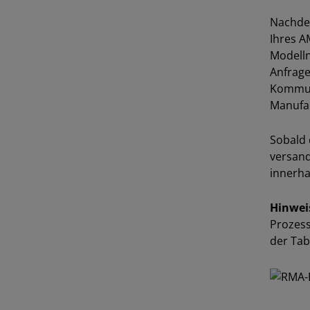
Nachdem
Ihres A
Modell
Anfrage
Kommuni
Manufac
Sobald 
versand
innerha
Hinwei
Prozess
der Tab