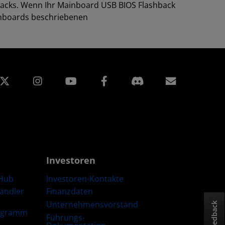
hbacks. Wenn Ihr Mainboard USB BIOS Flashback
inboards beschriebenen
edIn
Instagram
Facebook
Abonnem
Investoren
Hub
Investoren-Kontakte
Händler
Finanzdaten
Unternehmensvorstand
Feedback
ogramm
Führungs-