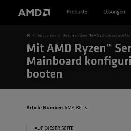
Erklärung zur Barrierefreiheit auf der AMD Website
Produkte
Lösungen
Ressourcen
Unable to Boot New Desktop System Con
Mit AMD Ryzen™ Ser
Mainboard konfiguri
booten
Article Number:
RMA-BKTS
AUF DIESER SEITE