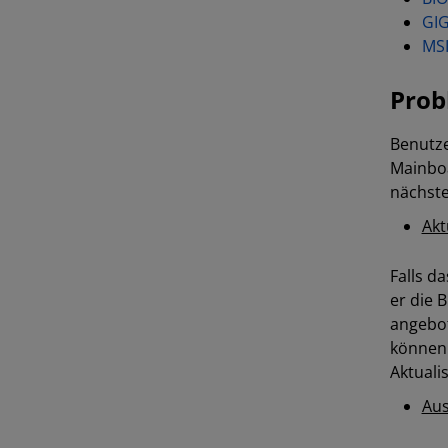
GI
MS
Pro
Benutze
Mainboa
nächste
Akt
Falls d
er die 
angebot
können 
Aktuali
Aus