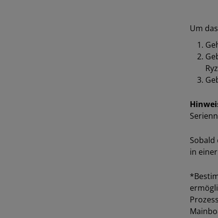
Um das 
Ge
Geb
Ryz
Geb
Hinwei
Serienn
Sobald 
in einer
*Bestim
ermögli
Prozess
Mainboa