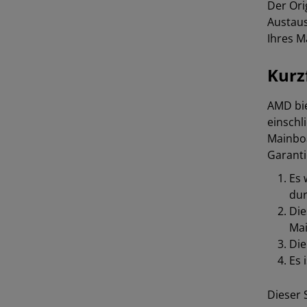
Der Ori
Austaus
Ihres 
Kurz
AMD bie
einschl
Mainboa
Garantie
Es 
dur
Die
Mai
Die
Es 
Dieser 