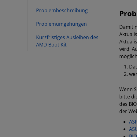
Problembeschreibung
Prob
Problemumgehungen
Damit n
Aktuali
Kurzfristiges Ausleihen des
Aktuali
AMD Boot Kit
wird. A
möglich
Das
wen
Wenn Si
bitte d
des BIO
der Web
AS
AS
BI