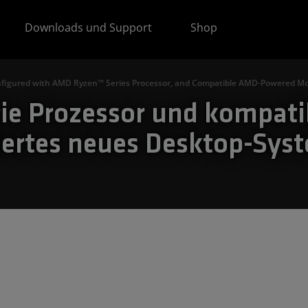
Downloads und Support
Shop
figured with AMD Ryzen™ Series Processor, and Compatible AMD-Powered M
ie Prozessor und kompa
ertes neues Desktop-Syste