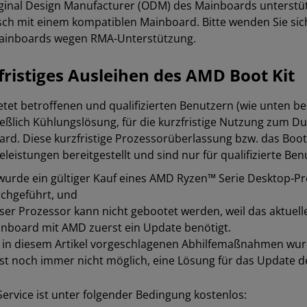
ginal Design Manufacturer (ODM) des Mainboards unterstü
ch mit einem kompatiblen Mainboard. Bitte wenden Sie sich
Mainboards wegen RMA-Unterstützung.
fristiges Ausleihen des AMD Boot Kit
tet betroffenen und qualifizierten Benutzern (wie unten be
ießlich Kühlungslösung, für die kurzfristige Nutzung zum 
rd. Diese kurzfristige Prozessorüberlassung bzw. das Bo
leistungen bereitgestellt und sind nur für qualifizierte Benu
wurde ein gültiger Kauf eines AMD Ryzen™ Serie Desktop-P
chgeführt, und
ser Prozessor kann nicht gebootet werden, weil das aktuel
nboard mit AMD zuerst ein Update benötigt.
 in diesem Artikel vorgeschlagenen Abhilfemaßnahmen wur
ist noch immer nicht möglich, eine Lösung für das Update d
Service ist unter folgender Bedingung kostenlos: