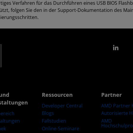
rtiges Verfahren für das Durchführen eines USB BIOS Flas
ützt, folgen Sie den in der Support-Dokumentation des Ma
sierungsschritten.
Link
und
Ressourcen
Partner
staltungen
Developer Central
AMD Partner 
Blogs
Autorisierte 
ereich
Fallstudien
AMD
taltungen
Hochschulpr
Online-Seminare
hek