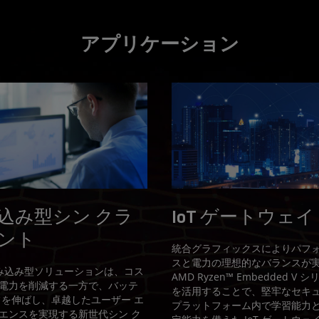
アプリケーション
込み型シン クラ
IoT ゲートウェイ
ント
統合グラフィックスによりパフ
スと電力の理想的なバランスが
組み込み型ソリューションは、コス
AMD Ryzen™ Embedded V シ
電力を削減する一方で、バッテ
を活用することで、堅牢なセキ
フを伸ばし、卓越したユーザー エ
プラットフォーム内で学習能力
エンスを実現する新世代シン ク