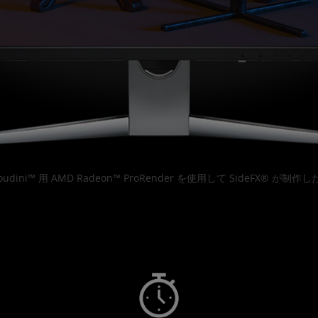
udini™ 用 AMD Radeon™ ProRender を使用して SideFX® が制