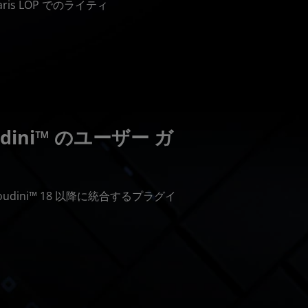
aris LOP でのライティ
oudini™ のユーザー ガ
X® Houdini™ 18 以降に統合するプラグイ