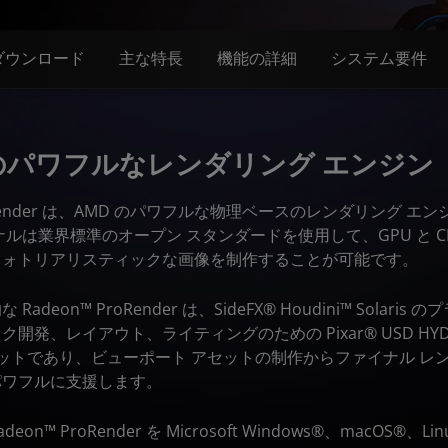
ダウンロード
主な特長
機能の詳細
システム要件
のパワフルなレンダリング エンジン
ProRender は、AMD のパワフルな物理ベースのレンダリング 
ルは業界標準のオープン スタンダードを使用して、GPU と C
フォトリアリスティックな画像を制作することが可能です。
deon™ ProRender は、SideFX® Houdini™ Solar
発、レイアウト、ライティングのための Pixar® USD HYDRA 
ールセットであり、ビューポート アセットの制作からファイナル 
パワフルに支援します。
™ ProRender を Microsoft Windows®、macOS®、Linu