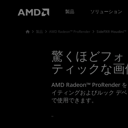
AMD ウェブサイト アクセシビリティ ステートメント
製品
ソリューション
製品
AMD Radeon™ ProRender
SideFX® Houdini™
驚くほどフォ
ティックな画
AMD Radeon™ ProRender を 
イティングおよびルック デベ
で使用できます。