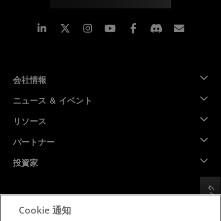
Linkedin
Instagram
Facebook
購読
会社情報
AMD について
ニュース ＆ イベント
役員
ニュースルーム
リソース
企業責任
イベント
キャリア
デベロッパー セントラル
パートナー
メディア ライブラリ
お問い合わせ
ブログ
AMD パートナー ハブ
投資家
ケース スタディ
正規販売代理店
ウェビナー
投資家向け情報
AMD ユニバーシティ プログラム
フィードバック
リソースを探す
財務情報
取締役会
Cookie 通知
利用規約
ガバナンス報告書